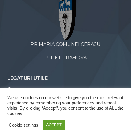
PRIMARIA COMUNEI CERASU
JUDET PRAHOVA
LEGATURI UTILE
Declaratii de avere
We use cookies on our website to give you the most relevant
Declaratii de interese
experience by remembering your preferences and repeat
Rapoarte legea 52/2003
visits. By clicking “Accept”, you consent to the use of ALL the
cookies.
Rapoarte legea 544/2001
Cookie settings
ACCEPT