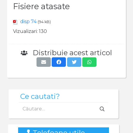
Fisiere atasate
disp 74
(94 kB)
Vizualizari:
130
Distribuie acest articol
Ce cautati?
Caută
după:
Telefoane utile