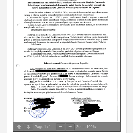
Page
1
/
1
Zoom
100%