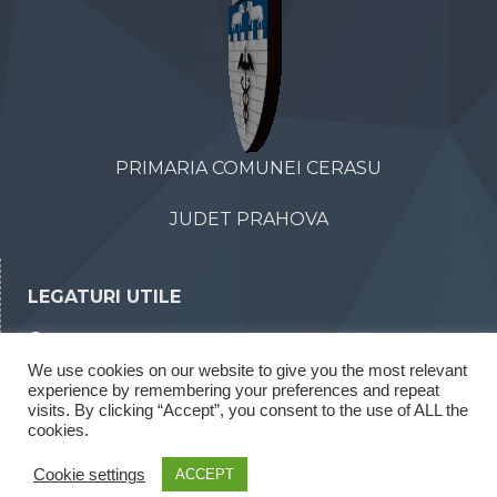
PRIMARIA COMUNEI CERASU
JUDET PRAHOVA
LEGATURI UTILE
Declaratii de avere
We use cookies on our website to give you the most relevant
Declaratii de interese
experience by remembering your preferences and repeat
Rapoarte legea 52/2003
visits. By clicking “Accept”, you consent to the use of ALL the
cookies.
Rapoarte legea 544/2001
Cookie settings
ACCEPT