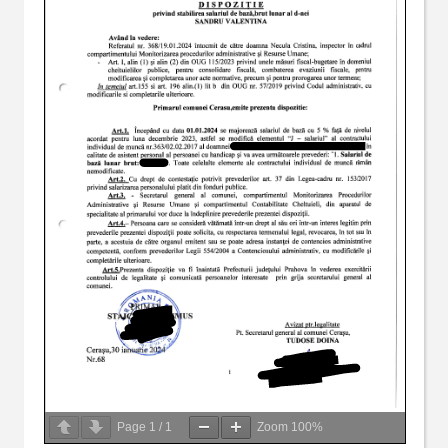
Page
1
/
1
Zoom
100%