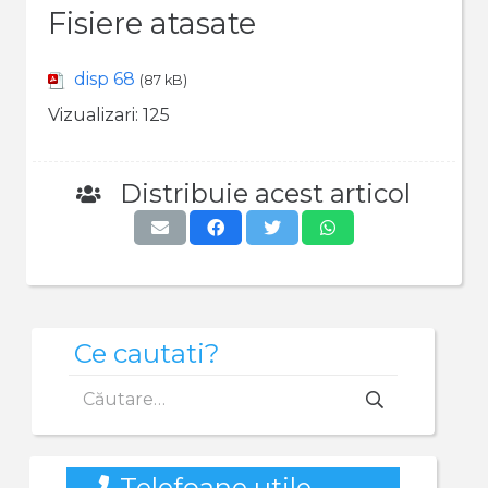
Fisiere atasate
disp 68
(87 kB)
Vizualizari:
125
Distribuie acest articol
Ce cautati?
Caută
după:
Telefoane utile