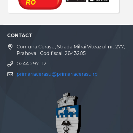
CONTACT
Comuna Cerașu, Strada Mihai Viteazul nr. 277,
Prahova | Cod fiscal: 2843205
0244 297 112
primariacerasu@primariacerasu.ro