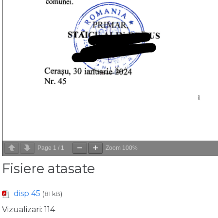
Page
1
/
1
Zoom
100%
Fisiere atasate
disp 45
(81 kB)
Vizualizari:
114