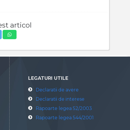
st articol
LEGATURI UTILE
Declaratii de avere
Declaratii de interese
Rapoarte legea 52/2003
Rapoarte legea 544/2001