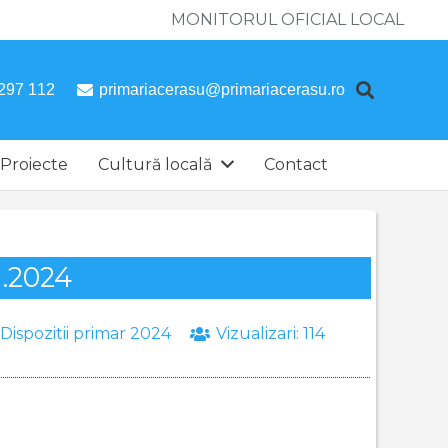
MONITORUL OFICIAL LOCAL
297 112
primariacerasu@primariacerasu.ro
Proiecte
Cultură locală
Contact
1.2024
Dispozitii primar 2024
Vizualizari:
114