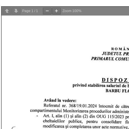
Page
1
/
1
Zoom
100%