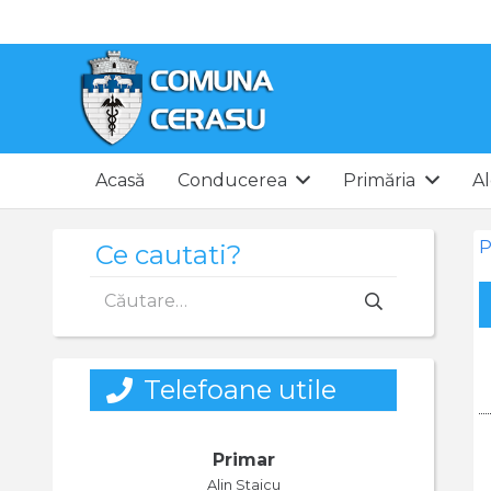
Acasă
Conducerea
Primăria
Al
P
Ce cautati?
Caută
după:
Telefoane utile
Primar
Alin Staicu