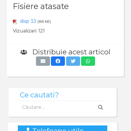
Fisiere atasate
disp 33
(88 kB)
Vizualizari:
121
Distribuie acest articol
Ce cautati?
Caută
după:
Telefoane utile