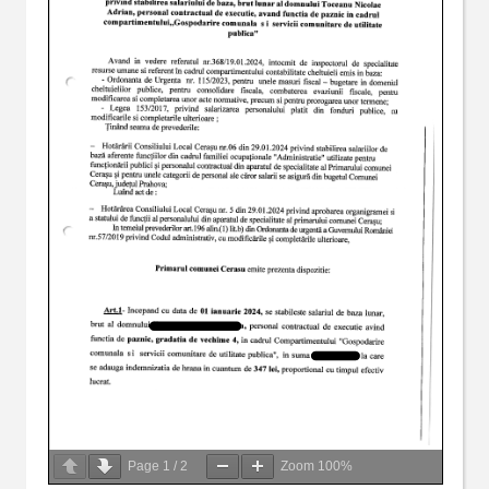
Page
1
/
2
Zoom
100%