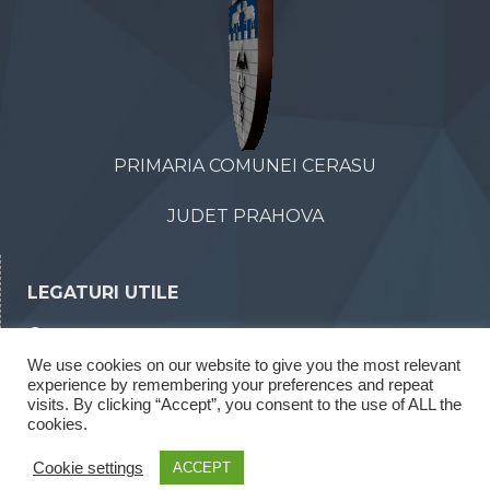
PRIMARIA COMUNEI CERASU
JUDET PRAHOVA
LEGATURI UTILE
Declaratii de avere
We use cookies on our website to give you the most relevant
Declaratii de interese
experience by remembering your preferences and repeat
Rapoarte legea 52/2003
visits. By clicking “Accept”, you consent to the use of ALL the
cookies.
Rapoarte legea 544/2001
Cookie settings
ACCEPT