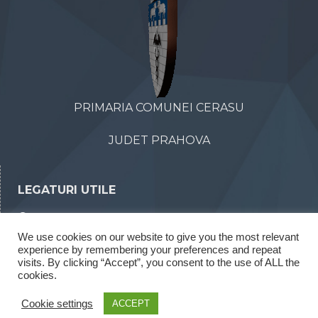
PRIMARIA COMUNEI CERASU
JUDET PRAHOVA
LEGATURI UTILE
Declaratii de avere
We use cookies on our website to give you the most relevant
Declaratii de interese
experience by remembering your preferences and repeat
Rapoarte legea 52/2003
visits. By clicking “Accept”, you consent to the use of ALL the
cookies.
Rapoarte legea 544/2001
Cookie settings
ACCEPT