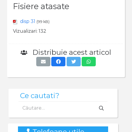
Fisiere atasate
disp 31
(99 kB)
Vizualizari:
132
Distribuie acest articol
Ce cautati?
Caută
după:
Telefoane utile