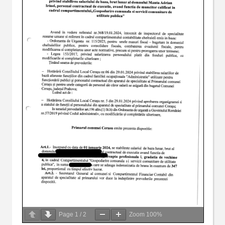
Page
1
/
2
Zoom
100%