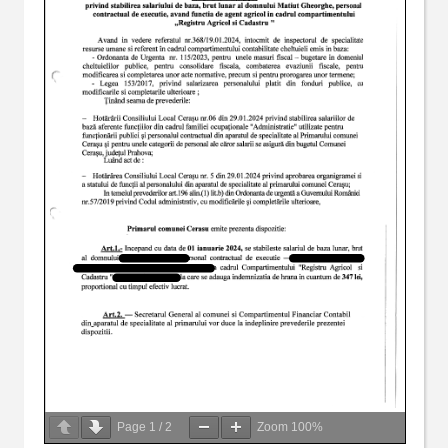
Page
1
/
2
Zoom
100%