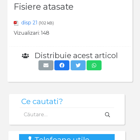
Fisiere atasate
disp 21
(102 kB)
Vizualizari:
148
Distribuie acest articol
Ce cautati?
Caută
după:
Telefoane utile