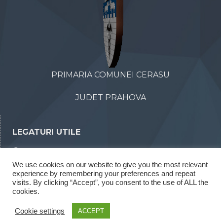
PRIMARIA COMUNEI CERASU
JUDET PRAHOVA
LEGATURI UTILE
Declaratii de avere
We use cookies on our website to give you the most relevant
Declaratii de interese
experience by remembering your preferences and repeat
Rapoarte legea 52/2003
visits. By clicking “Accept”, you consent to the use of ALL the
cookies.
Rapoarte legea 544/2001
Cookie settings
ACCEPT