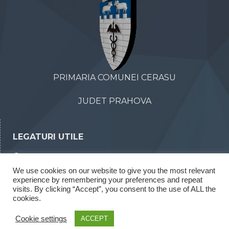
PRIMARIA COMUNEI CERASU
JUDET PRAHOVA
LEGATURI UTILE
Declaratii de avere
We use cookies on our website to give you the most relevant
Declaratii de interese
experience by remembering your preferences and repeat
Rapoarte legea 52/2003
visits. By clicking “Accept”, you consent to the use of ALL the
cookies.
Rapoarte legea 544/2001
Cookie settings
ACCEPT