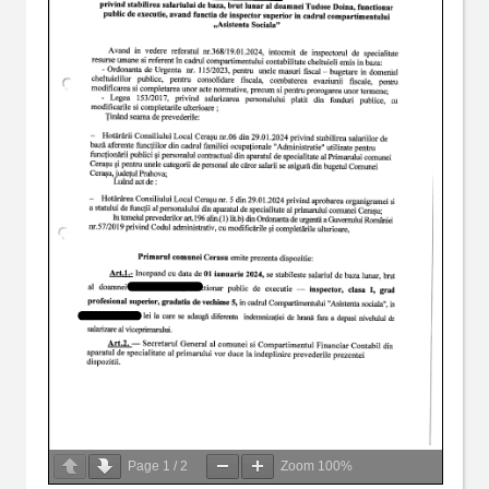
Page
1
/
2
Zoom
100%