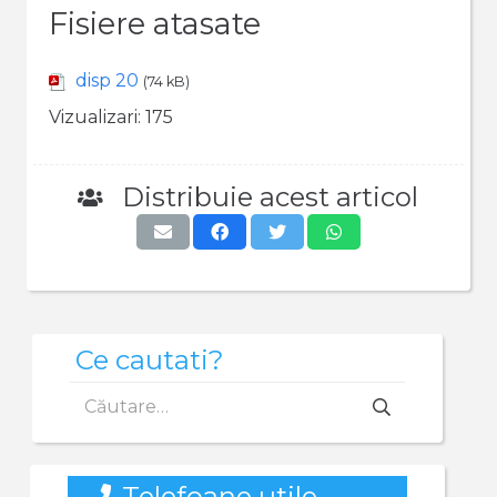
Fisiere atasate
disp 20
(74 kB)
Vizualizari:
175
Distribuie acest articol
Ce cautati?
Caută
după:
Telefoane utile