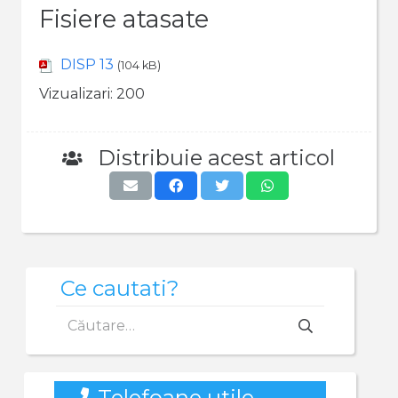
Fisiere atasate
DISP 13
(104 kB)
Vizualizari:
200
Distribuie acest articol
Ce cautati?
Caută
după:
Telefoane utile