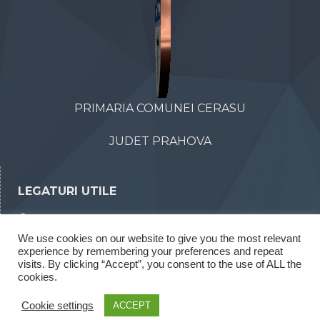
PRIMARIA COMUNEI CERASU
JUDET PRAHOVA
LEGATURI UTILE
Declaratii de avere
We use cookies on our website to give you the most relevant
Declaratii de interese
experience by remembering your preferences and repeat
Rapoarte legea 52/2003
visits. By clicking “Accept”, you consent to the use of ALL the
cookies.
Rapoarte legea 544/2001
Cookie settings
ACCEPT