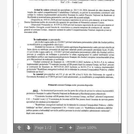
Page
1
/
2
Zoom
100%