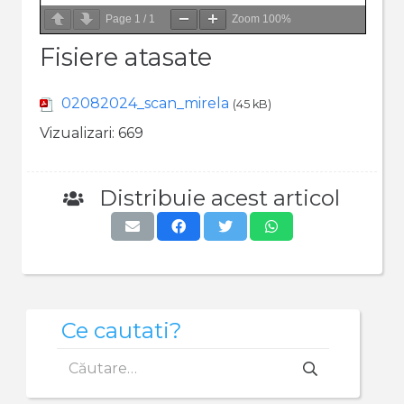
Page
1
/
1
Zoom
100%
Fisiere atasate
02082024_scan_mirela
(45 kB)
Vizualizari:
669
Distribuie acest articol
Ce cautati?
Caută
după: