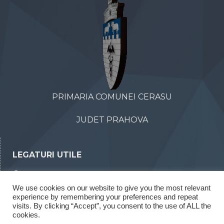
PRIMARIA COMUNEI CERASU
JUDET PRAHOVA
LEGATURI UTILE
Declaratii de avere
We use cookies on our website to give you the most relevant
Declaratii de interese
experience by remembering your preferences and repeat
Rapoarte legea 52/2003
visits. By clicking “Accept”, you consent to the use of ALL the
cookies.
Rapoarte legea 544/2001