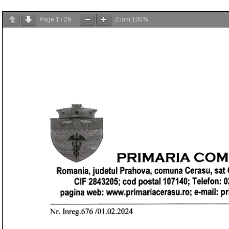
Page
1
/
29
Zoom
100%