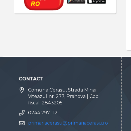
CONTACT
Comuna Cerașu, Strada Mihai
Viteazul nr. 277, Prahova | Cod
fiscal: 2843205
0244 297 112
primariacerasu@primariacerasu.ro