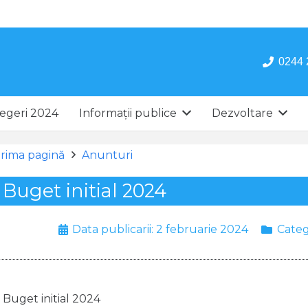
0244 
egeri 2024
Informații publice
Dezvoltare
rima pagină
Anunturi
Buget initial 2024
Data publicarii:
2 februarie 2024
Categ
Buget initial 2024