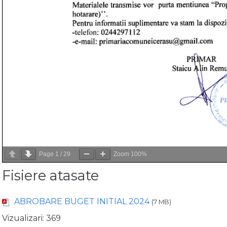
Page
1
/
29
Zoom
100%
Fisiere atasate
ABROBARE BUGET INITIAL 2024
(7 MB)
Vizualizari:
369