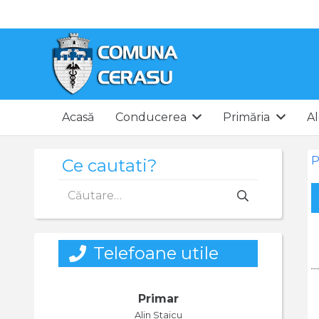
Acasă
Conducerea
Primăria
Al
P
Ce cautati?
Caută
după:
Telefoane utile
Primar
Alin Staicu