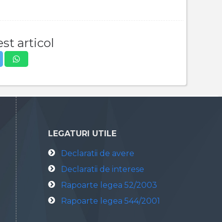
st articol
LEGATURI UTILE
Declaratii de avere
Declaratii de interese
Rapoarte legea 52/2003
Rapoarte legea 544/2001