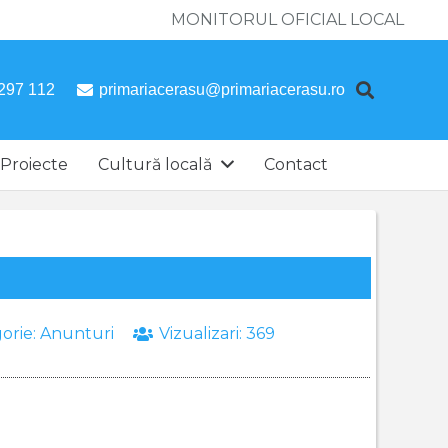
MONITORUL OFICIAL LOCAL
297 112
primariacerasu@primariacerasu.ro
Proiecte
Cultură locală
Contact
orie:
Anunturi
Vizualizari:
369