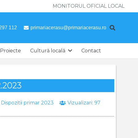
MONITORUL OFICIAL LOCAL
297 112
primariacerasu@primariacerasu.ro
Proiecte
Cultură locală
Contact
2.2023
:
Dispozitii primar 2023
Vizualizari:
97