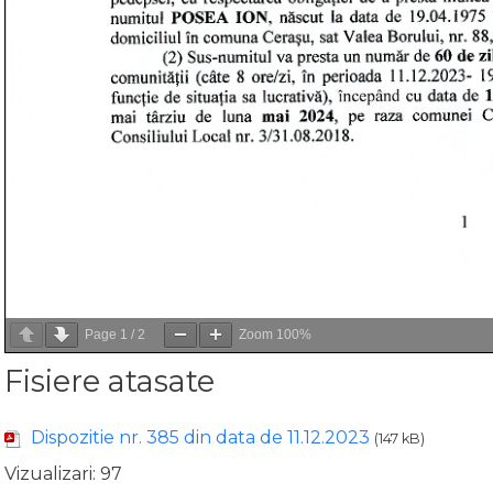
Page
1
/
2
Zoom
100%
Fisiere atasate
Dispozitie nr. 385 din data de 11.12.2023
(147 kB)
Vizualizari:
97