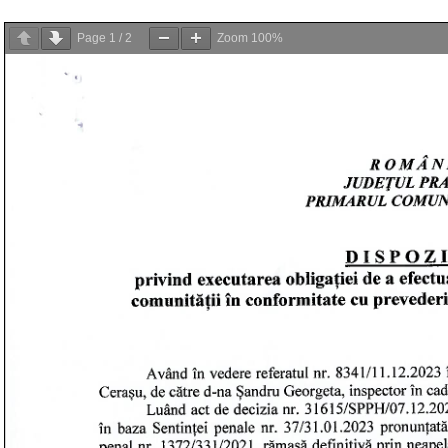
Page
1
/
2
Zoom
100%