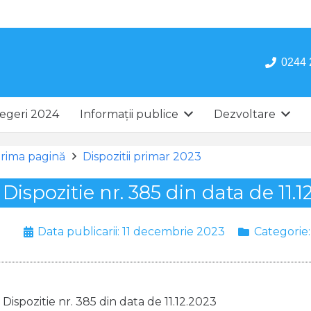
0244 
egeri 2024
Informații publice
Dezvoltare
rima pagină
Dispozitii primar 2023
Dispozitie nr. 385 din data de 11.1
Data publicarii:
11 decembrie 2023
Categorie
Dispozitie nr. 385 din data de 11.12.2023