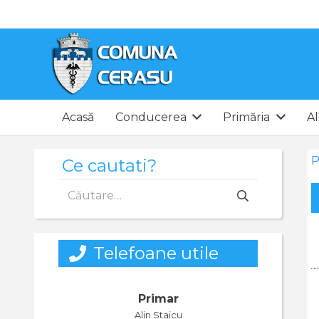
Acasă
Conducerea
Primăria
Al
P
Ce cautati?
Caută
după:
Telefoane utile
Primar
Alin Staicu