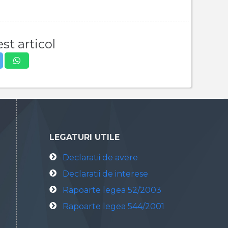
st articol
LEGATURI UTILE
Declaratii de avere
Declaratii de interese
Rapoarte legea 52/2003
Rapoarte legea 544/2001