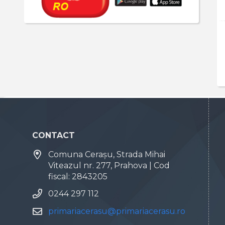
CONTACT
Comuna Cerașu, Strada Mihai
Viteazul nr. 277, Prahova | Cod
fiscal: 2843205
0244 297 112
primariacerasu@primariacerasu.ro