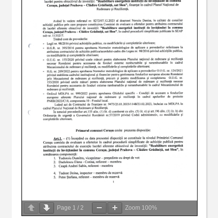
Page
1
/
2
Zoom
100%