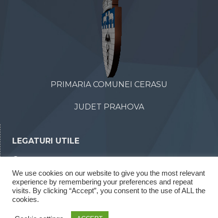
PRIMARIA COMUNEI CERASU
JUDET PRAHOVA
LEGATURI UTILE
Declaratii de avere
We use cookies on our website to give you the most relevant
Declaratii de interese
experience by remembering your preferences and repeat
Rapoarte legea 52/2003
visits. By clicking “Accept”, you consent to the use of ALL the
cookies.
Rapoarte legea 544/2001