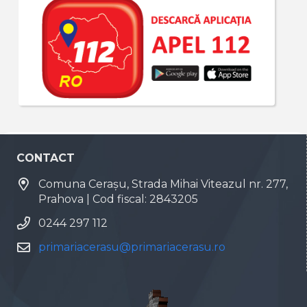
CONTACT
Comuna Cerașu, Strada Mihai Viteazul nr. 277,
Prahova | Cod fiscal: 2843205
0244 297 112
primariacerasu@primariacerasu.ro