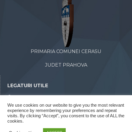
PRIMARIA COMUNEI CERASU
JUDET PRAHOVA
LEGATURI UTILE
Declaratii de avere
We use cookies on our website to give you the most relevant
Declaratii de interese
experience by remembering your preferences and repeat
Rapoarte legea 52/2003
visits. By clicking “Accept”, you consent to the use of ALL the
cookies.
Rapoarte legea 544/2001