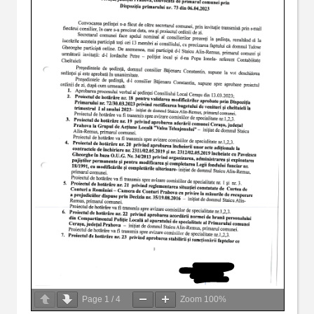
Page
1
/
4
Zoom
100%