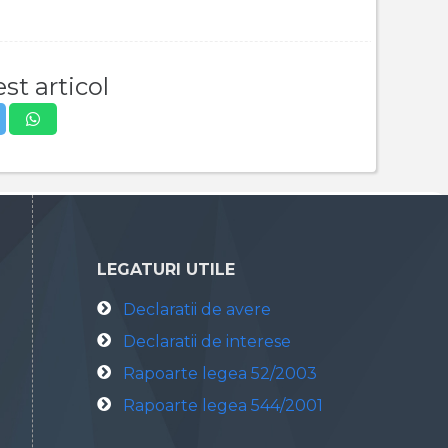
st articol
LEGATURI UTILE
Declaratii de avere
Declaratii de interese
Rapoarte legea 52/2003
Rapoarte legea 544/2001