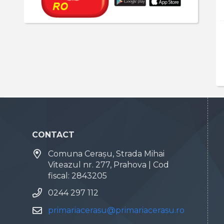
CONTACT
Comuna Cerașu, Strada Mihai
Viteazul nr. 277, Prahova | Cod
fiscal: 2843205
0244 297 112
primariacerasu@primariacerasu.ro