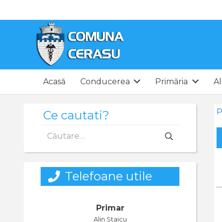
Acasă
Conducerea
Primăria
Al
P
Ce cautati?
Caută
după:
Telefoane utile
Primar
Alin Staicu