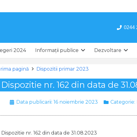
0244 
egeri 2024
Informații publice
Dezvoltare
rima pagină
Dispozitii primar 2023
Dispozitie nr. 162 din data de 31.
Data publicarii:
16 noiembrie 2023
Categorie:
Dispozitie nr. 162 din data de 31.08.2023