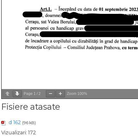
Page
1
/
2
Zoom
100%
Fisiere atasate
d 162
(96 kB)
Vizualizari:
172