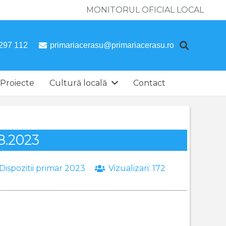
MONITORUL OFICIAL LOCAL
297 112
primariacerasu@primariacerasu.ro
Proiecte
Cultură locală
Contact
08.2023
Dispozitii primar 2023
Vizualizari:
172