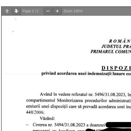
Page
1
/
2
Zoom
100%