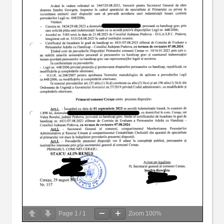
Page
1
/
1
Zoom
100%