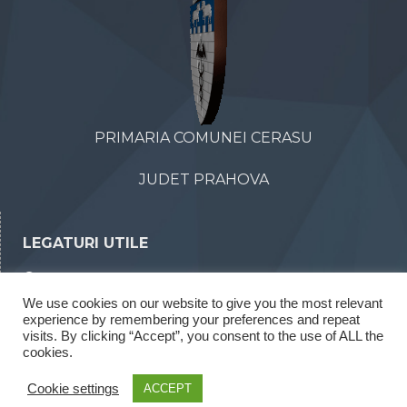
PRIMARIA COMUNEI CERASU
JUDET PRAHOVA
LEGATURI UTILE
Declaratii de avere
We use cookies on our website to give you the most relevant
Declaratii de interese
experience by remembering your preferences and repeat
Rapoarte legea 52/2003
visits. By clicking “Accept”, you consent to the use of ALL the
cookies.
Rapoarte legea 544/2001
Cookie settings
ACCEPT