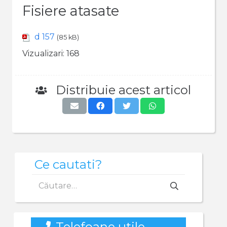
Fisiere atasate
d 157
(85 kB)
Vizualizari:
168
Distribuie acest articol
Ce cautati?
Caută
după:
Telefoane utile