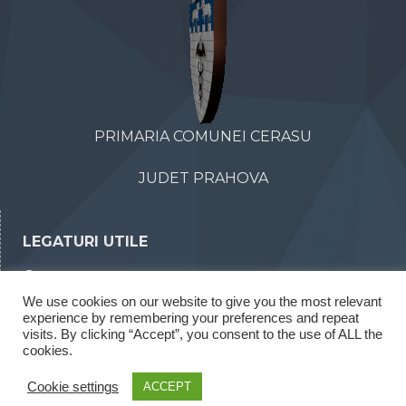
PRIMARIA COMUNEI CERASU
JUDET PRAHOVA
LEGATURI UTILE
Declaratii de avere
We use cookies on our website to give you the most relevant
Declaratii de interese
experience by remembering your preferences and repeat
visits. By clicking “Accept”, you consent to the use of ALL the
Rapoarte legea 52/2003
cookies.
Rapoarte legea 544/2001
Cookie settings
ACCEPT