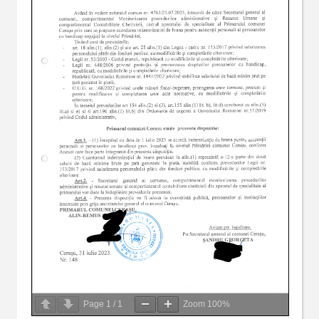
Page
1
/
1
Zoom
100%