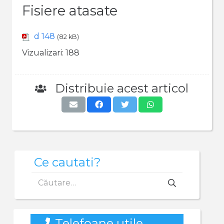
Fisiere atasate
d 148
(82 kB)
Vizualizari:
188
Distribuie acest articol
Ce cautati?
Caută
după:
Telefoane utile