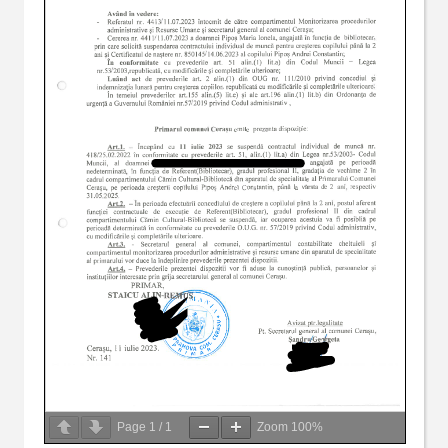
Page
1
/
1
Zoom
100%