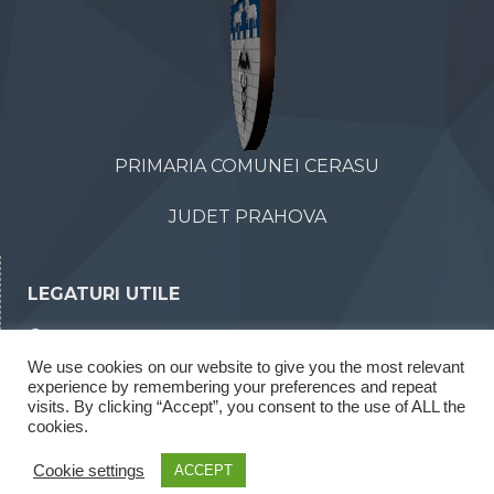
PRIMARIA COMUNEI CERASU
JUDET PRAHOVA
LEGATURI UTILE
Declaratii de avere
We use cookies on our website to give you the most relevant
Declaratii de interese
experience by remembering your preferences and repeat
visits. By clicking “Accept”, you consent to the use of ALL the
Rapoarte legea 52/2003
cookies.
Rapoarte legea 544/2001
Cookie settings
ACCEPT