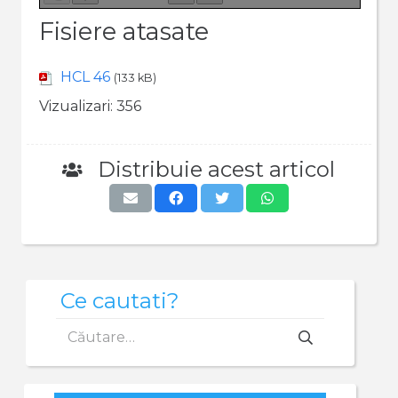
Fisiere atasate
HCL 46
(133 kB)
Vizualizari:
356
Distribuie acest articol
Ce cautati?
Caută
după: