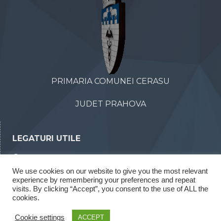
PRIMARIA COMUNEI CERASU
JUDET PRAHOVA
LEGATURI UTILE
Declaratii de avere
We use cookies on our website to give you the most relevant
Declaratii de interese
experience by remembering your preferences and repeat
visits. By clicking “Accept”, you consent to the use of ALL the
Rapoarte legea 52/2003
cookies.
Rapoarte legea 544/2001
Cookie settings
ACCEPT