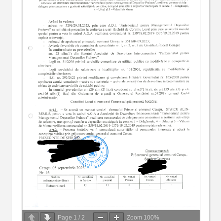
Page
1
/
2
Zoom
100%