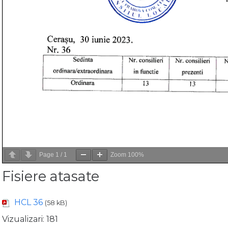
Page
1
/
1
Zoom
100%
Fisiere atasate
HCL 36
(58 kB)
Vizualizari:
181