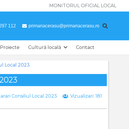
MONITORUL OFICIAL LOCAL
297 112
primariacerasu@primariacerasu.ro
Proiecte
Cultură locală
Contact
iul Local 2023
.2023
arari Consiliul Local 2023
Vizualizari:
181