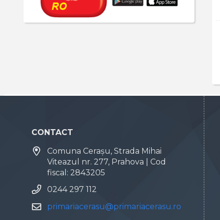
CONTACT
Comuna Cerașu, Strada Mihai
Viteazul nr. 277, Prahova | Cod
fiscal: 2843205
0244 297 112
primariacerasu@primariacerasu.ro