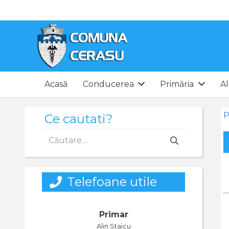
Acasă
Conducerea
Primăria
Al
P
Ce cautati?
Caută
după:
Telefoane utile
Primar
Alin Staicu