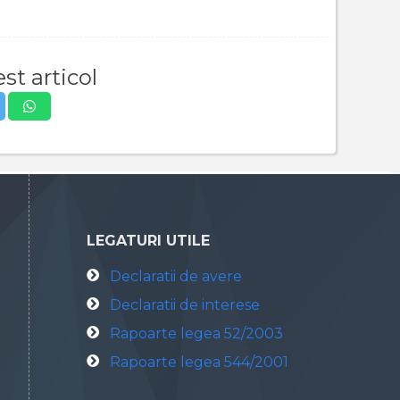
st articol
LEGATURI UTILE
Declaratii de avere
Declaratii de interese
Rapoarte legea 52/2003
Rapoarte legea 544/2001