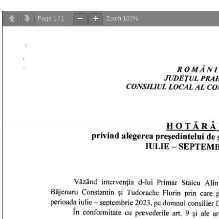
Page
1
/
1
Zoom
100%