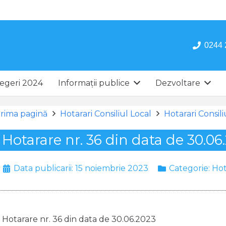
0244 
egeri 2024
Informații publice
Dezvoltare
rima pagină
Hotarari Consiliul Local
Hotarari Consil
Hotarare nr. 36 din data de 30.06
Data publicarii:
15 noiembrie 2023
Categorie:
Hot
Hotarare nr. 36 din data de 30.06.2023