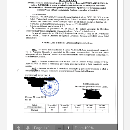
Page
1
/
1
Zoom
100%