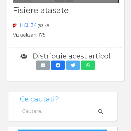
Fisiere atasate
HCL 34
(93 kB)
Vizualizari:
175
Distribuie acest articol
Ce cautati?
Caută
după: