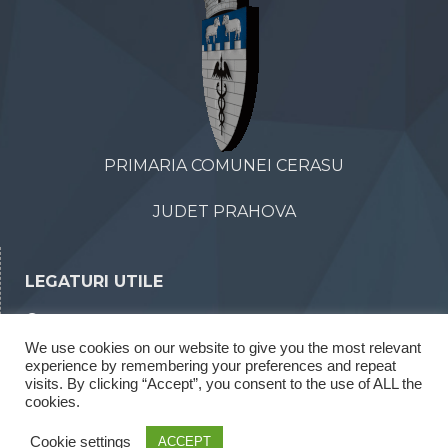
PRIMARIA COMUNEI CERASU
JUDET PRAHOVA
LEGATURI UTILE
Declaratii de avere
We use cookies on our website to give you the most relevant
Declaratii de interese
experience by remembering your preferences and repeat
Rapoarte legea 52/2003
visits. By clicking “Accept”, you consent to the use of ALL the
cookies.
Rapoarte legea 544/2001
Cookie settings
ACCEPT