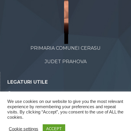
PRIMARIA COMUNEI CERASU
JUDET PRAHOVA
LEGATURI UTILE
Declaratii de avere
We use cookies on our website to give you the most relevant
Declaratii de interese
experience by remembering your preferences and repeat
visits. By clicking “Accept”, you consent to the use of ALL the
Rapoarte legea 52/2003
cookies.
Rapoarte legea 544/2001
Cookie settings
ACCEPT