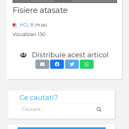
Fisiere atasate
HCL 8
(79 kB)
Vizualizari:
130
Distribuie acest articol
Ce cautati?
Caută
după: