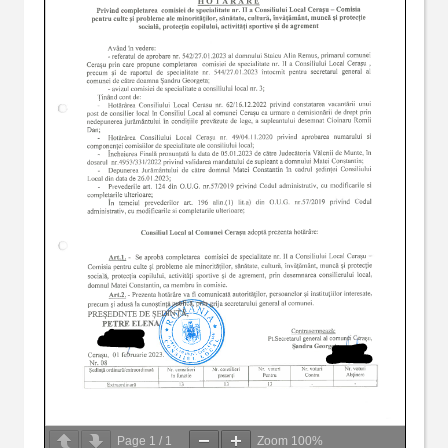
Page
1
/
1
Zoom
100%