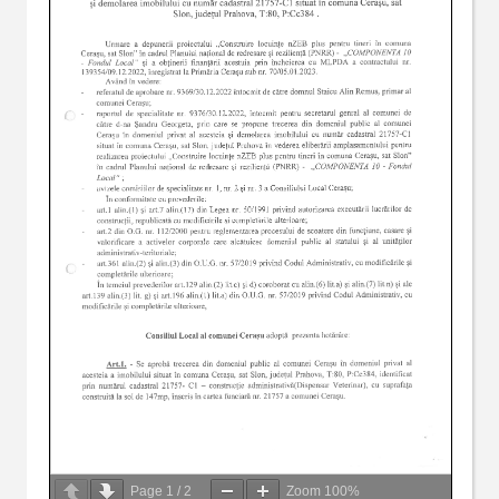
Page
1
/
2
Zoom
100%