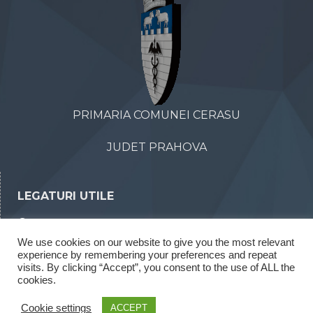
PRIMARIA COMUNEI CERASU
JUDET PRAHOVA
LEGATURI UTILE
Declaratii de avere
We use cookies on our website to give you the most relevant
Declaratii de interese
experience by remembering your preferences and repeat
visits. By clicking “Accept”, you consent to the use of ALL the
Rapoarte legea 52/2003
cookies.
Rapoarte legea 544/2001
Cookie settings
ACCEPT