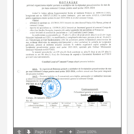
Page
1
/
2
Zoom
100%