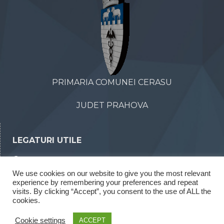
PRIMARIA COMUNEI CERASU
JUDET PRAHOVA
LEGATURI UTILE
Declaratii de avere
We use cookies on our website to give you the most relevant
Declaratii de interese
experience by remembering your preferences and repeat
visits. By clicking “Accept”, you consent to the use of ALL the
Rapoarte legea 52/2003
cookies.
Rapoarte legea 544/2001
Cookie settings
ACCEPT