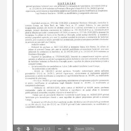
Page
1
/
3
Zoom
100%