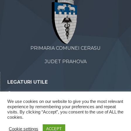
PRIMARIA COMUNEI CERASU
JUDET PRAHOVA
LEGATURI UTILE
Declaratii de avere
We use cookies on our website to give you the most relevant
Declaratii de interese
experience by remembering your preferences and repeat
visits. By clicking “Accept”, you consent to the use of ALL the
Rapoarte legea 52/2003
cookies.
Rapoarte legea 544/2001
Cookie settings
ACCEPT