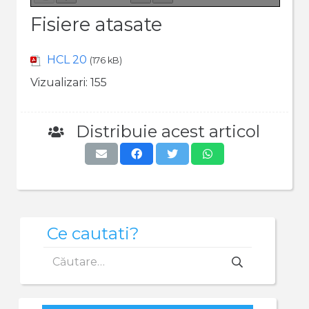
Fisiere atasate
HCL 20
(176 kB)
Vizualizari:
155
Distribuie acest articol
Ce cautati?
Caută
după: