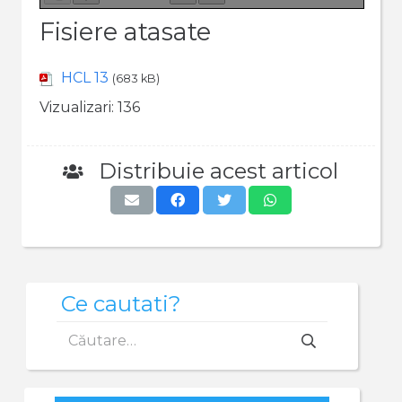
Fisiere atasate
HCL 13
(683 kB)
Vizualizari:
136
Distribuie acest articol
Ce cautati?
Caută
după: