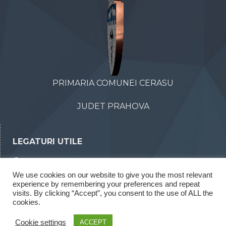
PRIMARIA COMUNEI CERASU
JUDET PRAHOVA
LEGATURI UTILE
Declaratii de avere
We use cookies on our website to give you the most relevant
Declaratii de interese
experience by remembering your preferences and repeat
visits. By clicking “Accept”, you consent to the use of ALL the
Rapoarte legea 52/2003
cookies.
Rapoarte legea 544/2001
Cookie settings
ACCEPT