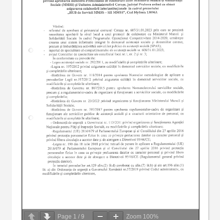
Page
1
/
9
Zoom
100%