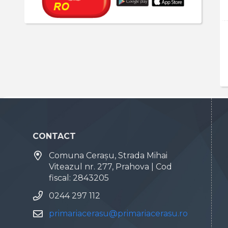
CONTACT
Comuna Cerașu, Strada Mihai
Viteazul nr. 277, Prahova | Cod
fiscal: 2843205
0244 297 112
primariacerasu@primariacerasu.ro