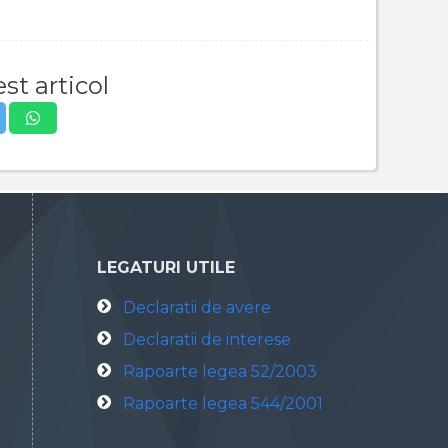
st articol
LEGATURI UTILE
Declaratii de avere
Declaratii de interese
Rapoarte legea 52/2003
Rapoarte legea 544/2001