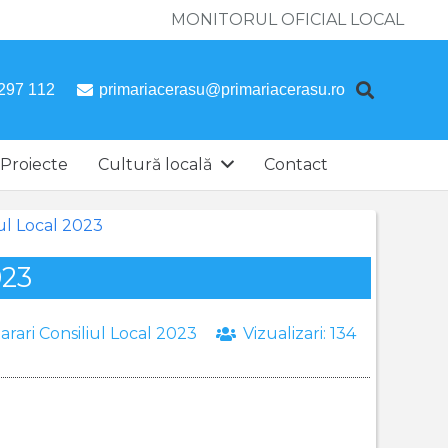
MONITORUL OFICIAL LOCAL
297 112
primariacerasu@primariacerasu.ro
Proiecte
Cultură locală
Contact
iul Local 2023
023
arari Consiliul Local 2023
Vizualizari:
134