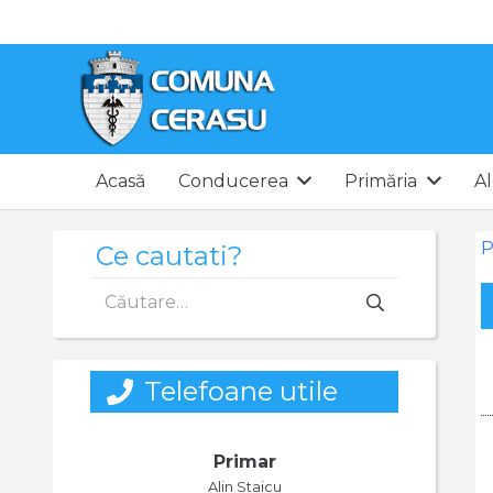
Acasă
Conducerea
Primăria
Al
P
Ce cautati?
Caută
după:
Telefoane utile
Primar
Alin Staicu