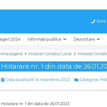
0244 
egeri 2024
Informații publice
Dezvoltare
rima pagină
Hotarari Consiliul Local
Hotarari Consil
Hotarare nr. 1 din data de 26.01.2
Data publicarii:
14 noiembrie 2023
Categorie:
Hot
Hotarare nr. 1 din data de 26.01.2023