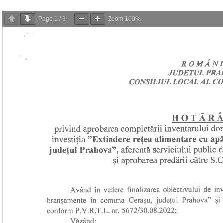
Page
1
/
3
Zoom
100%