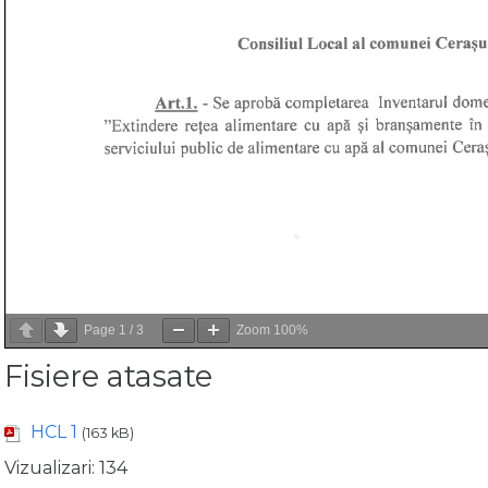
Page
1
/
3
Zoom
100%
Fisiere atasate
HCL 1
(163 kB)
Vizualizari:
134