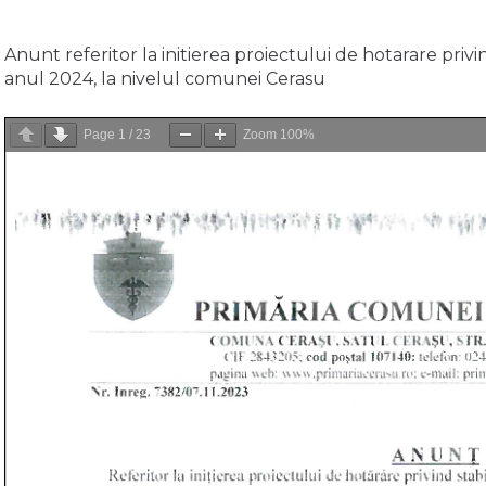
Anunt referitor la initierea proiectului de hotarare privin
anul 2024, la nivelul comunei Cerasu
Page
1
/
23
Zoom
100%