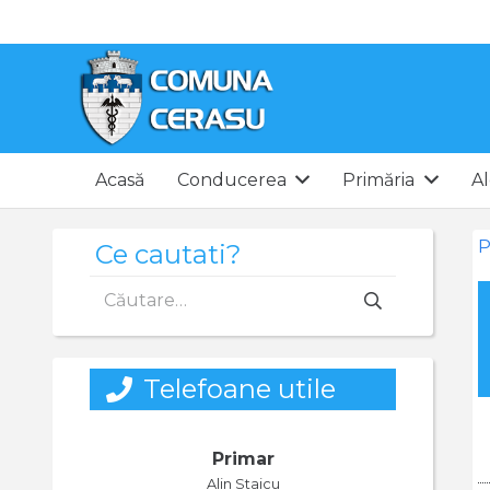
Acasă
Conducerea
Primăria
Al
P
Ce cautati?
Caută
după:
Telefoane utile
Primar
Alin Staicu