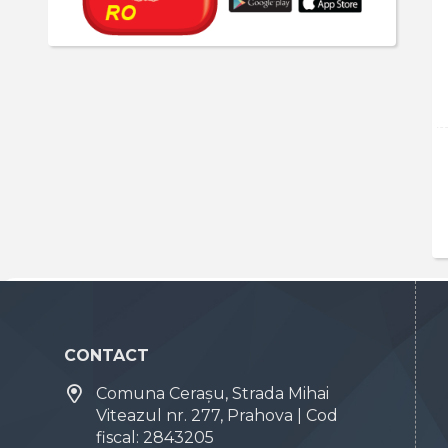
CONTACT
Comuna Cerașu, Strada Mihai
Viteazul nr. 277, Prahova | Cod
fiscal: 2843205