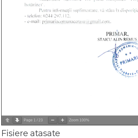
Page
1
/
23
Zoom
100%
Fisiere atasate