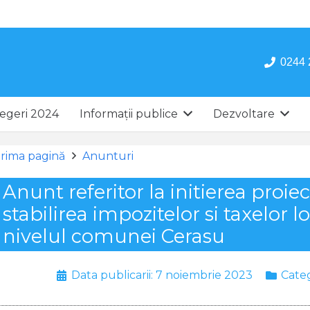
0244 
egeri 2024
Informații publice
Dezvoltare
rima pagină
Anunturi
Anunt referitor la initierea proie
stabilirea impozitelor si taxelor l
nivelul comunei Cerasu
Data publicarii:
7 noiembrie 2023
Cate