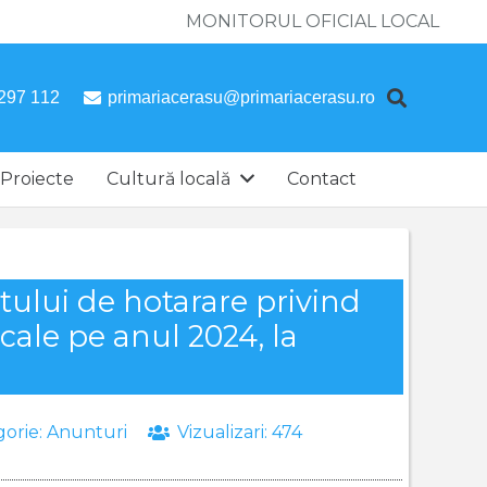
MONITORUL OFICIAL LOCAL
297 112
primariacerasu@primariacerasu.ro
Proiecte
Cultură locală
Contact
ctului de hotarare privind
ocale pe anul 2024, la
gorie:
Anunturi
Vizualizari:
474