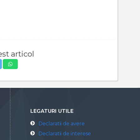
st articol
LEGATURI UTILE
Declaratii de avere
Declaratii de interese