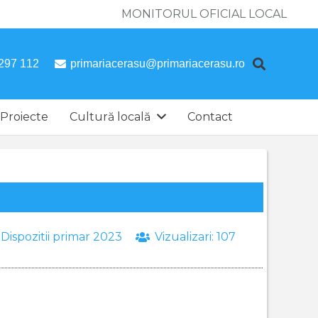
MONITORUL OFICIAL LOCAL
297 112
primariacerasu@primariacerasu.ro
Proiecte
Cultură locală
Contact
:
Dispozitii primar 2023
Vizualizari:
107