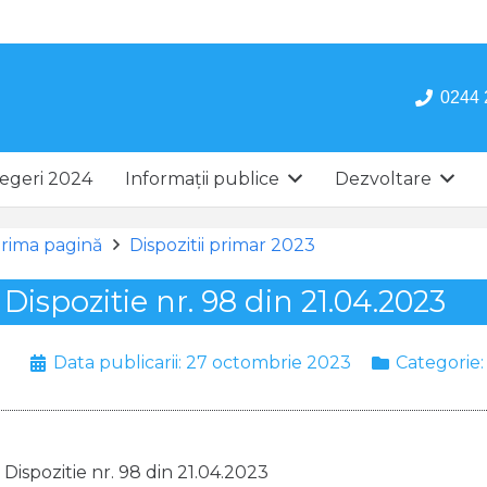
0244 
egeri 2024
Informații publice
Dezvoltare
rima pagină
Dispozitii primar 2023
Dispozitie nr. 98 din 21.04.2023
Data publicarii:
27 octombrie 2023
Categorie
Dispozitie nr. 98 din 21.04.2023