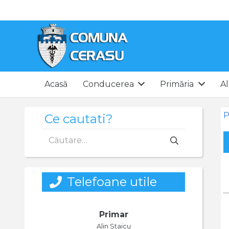
Acasă
Conducerea
Primăria
Al
P
Ce cautati?
Caută
după:
Telefoane utile
Primar
Alin Staicu