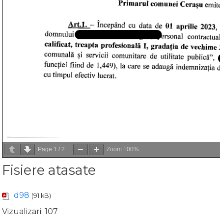
Page
1
/
2
Zoom
100%
Fisiere atasate
d98
(91 kB)
Vizualizari:
107