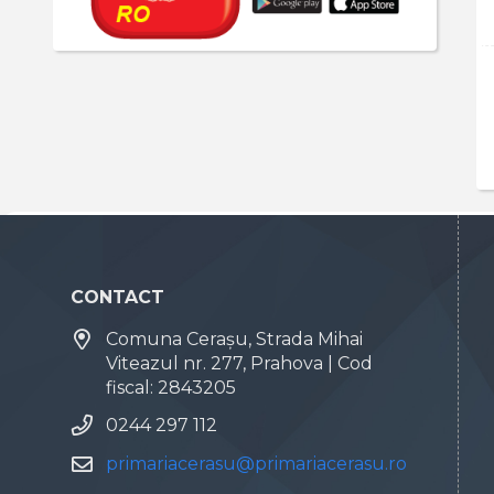
CONTACT
Comuna Cerașu, Strada Mihai
Viteazul nr. 277, Prahova | Cod
fiscal: 2843205
0244 297 112
primariacerasu@primariacerasu.ro