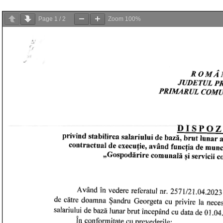
Page
1
/
2
Zoom
100%