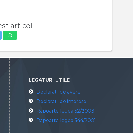
st articol
LEGATURI UTILE
Declaratii de avere
Declaratii de interese
Rapoarte legea 52/2003
Rapoarte legea 544/2001