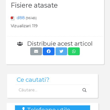
Fisiere atasate
d88
(96 kB)
Vizualizari:
119
Distribuie acest articol
Ce cautati?
Caută
după:
Telefoane utile