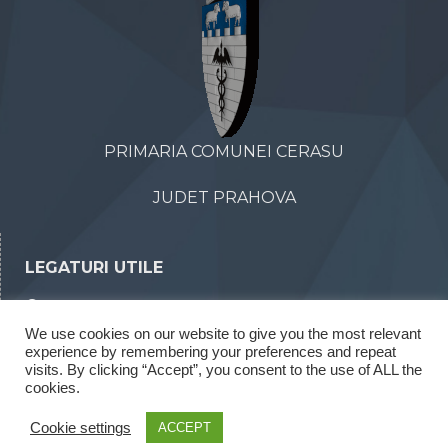
PRIMARIA COMUNEI CERASU
JUDET PRAHOVA
LEGATURI UTILE
Declaratii de avere
We use cookies on our website to give you the most relevant
Declaratii de interese
experience by remembering your preferences and repeat
Rapoarte legea 52/2003
visits. By clicking “Accept”, you consent to the use of ALL the
cookies.
Rapoarte legea 544/2001
Cookie settings
ACCEPT