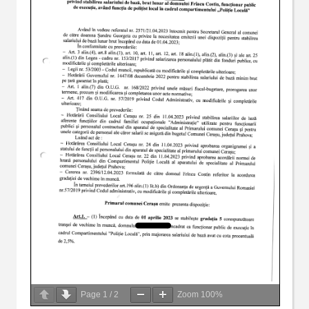
Page
1
/
2
Zoom
100%