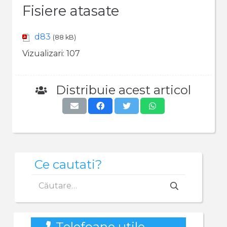
Fisiere atasate
d83
(88 kB)
Vizualizari:
107
Distribuie acest articol
Ce cautati?
Caută
după:
Telefoane utile