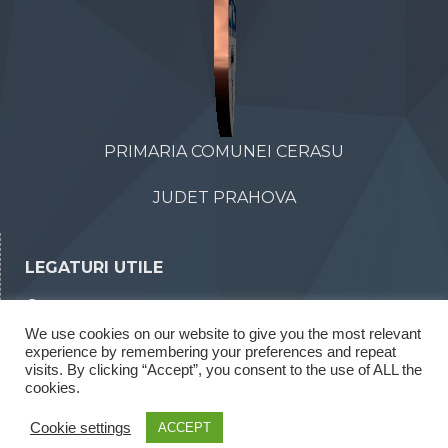
PRIMARIA COMUNEI CERASU
JUDET PRAHOVA
LEGATURI UTILE
Declaratii de avere
We use cookies on our website to give you the most relevant
Declaratii de interese
experience by remembering your preferences and repeat
Rapoarte legea 52/2003
visits. By clicking “Accept”, you consent to the use of ALL the
cookies.
Rapoarte legea 544/2001
Cookie settings
ACCEPT