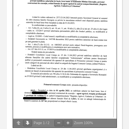
Page
1
/
2
Zoom
100%