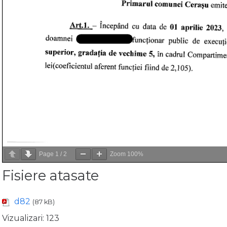
Page
1
/
2
Zoom
100%
Fisiere atasate
d82
(87 kB)
Vizualizari:
123