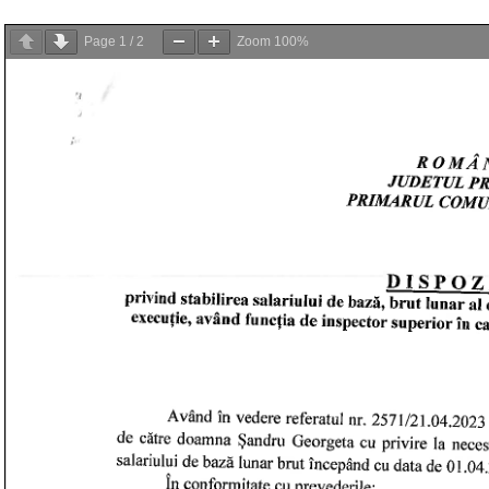
Page
1
/
2
Zoom
100%