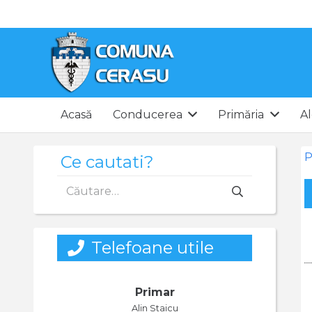
Acasă
Conducerea
Primăria
Al
P
Ce cautati?
Caută
după:
Telefoane utile
Primar
Alin Staicu