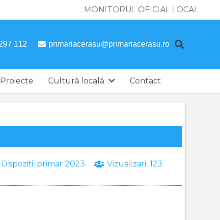
MONITORUL OFICIAL LOCAL
297 112
primariacerasu@primariacerasu.ro
Proiecte
Cultură locală
Contact
:
Dispozitii primar 2023
Vizualizari:
123