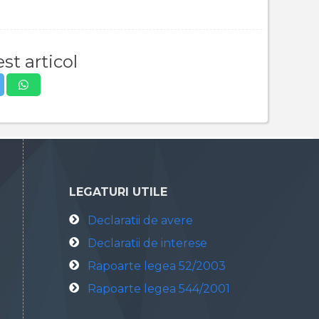
st articol
LEGATURI UTILE
Declaratii de avere
Declaratii de interese
Rapoarte legea 52/2003
Rapoarte legea 544/2001