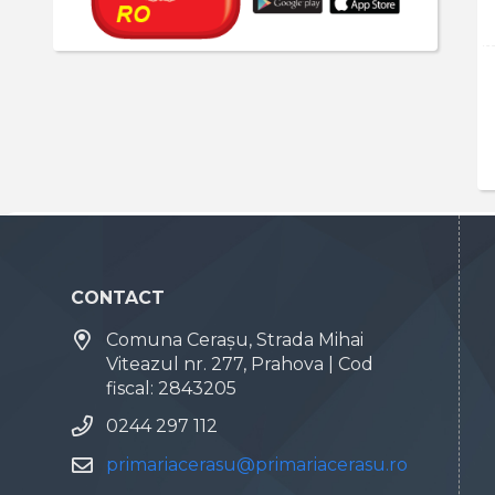
CONTACT
Comuna Cerașu, Strada Mihai
Viteazul nr. 277, Prahova | Cod
fiscal: 2843205
0244 297 112
primariacerasu@primariacerasu.ro