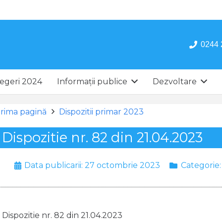
0244 
egeri 2024
Informații publice
Dezvoltare
rima pagină
Dispozitii primar 2023
Dispozitie nr. 82 din 21.04.2023
Data publicarii:
27 octombrie 2023
Categorie
Dispozitie nr. 82 din 21.04.2023