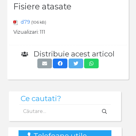
Fisiere atasate
d79
(106 kB)
Vizualizari:
111
Distribuie acest articol
Ce cautati?
Caută
după:
Telefoane utile