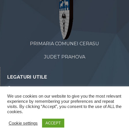
PRIMARIA COMUNEI CERASU
JUDET PRAHOVA
LEGATURI UTILE
Declaratii de avere
We use cookies on our website to give you the most relevant
Declaratii de interese
experience by remembering your preferences and repeat
Rapoarte legea 52/2003
visits. By clicking “Accept”, you consent to the use of ALL the
cookies.
Rapoarte legea 544/2001
Cookie settings
ACCEPT