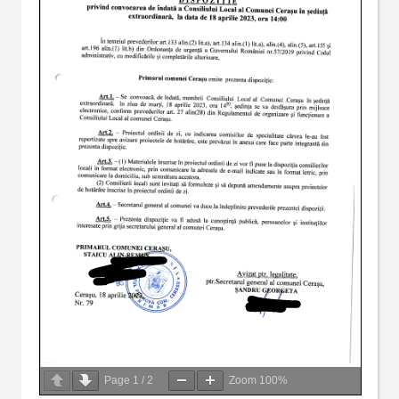
Page
1
/
2
Zoom
100%