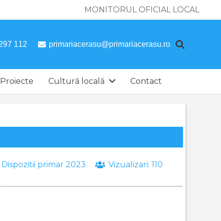
MONITORUL OFICIAL LOCAL
297 112
primariacerasu@primariacerasu.ro
Proiecte
Cultură locală
Contact
:
Dispozitii primar 2023
Vizualizari:
110