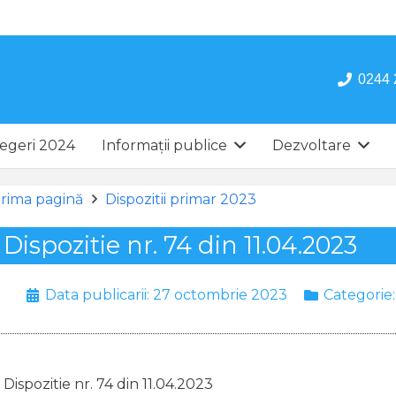
0244 
egeri 2024
Informații publice
Dezvoltare
rima pagină
Dispozitii primar 2023
Dispozitie nr. 74 din 11.04.2023
Data publicarii:
27 octombrie 2023
Categorie
Dispozitie nr. 74 din 11.04.2023