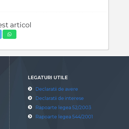
st articol
LEGATURI UTILE
Declaratii de avere
Declaratii de interese
Rapoarte legea 52/2003
Rapoarte legea 544/2001