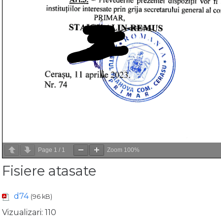
Page
1
/
1
Zoom
100%
Fisiere atasate
d74
(96 kB)
Vizualizari:
110