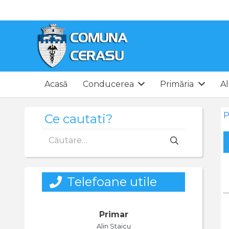
Acasă
Conducerea
Primăria
Al
P
Ce cautati?
Caută
după:
Telefoane utile
Primar
Alin Staicu