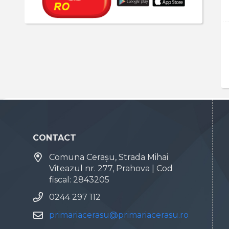
CONTACT
Comuna Cerașu, Strada Mihai
Viteazul nr. 277, Prahova | Cod
fiscal: 2843205
0244 297 112
primariacerasu@primariacerasu.ro