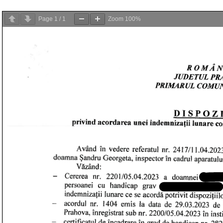
Page
1
/
1
Zoom
100%