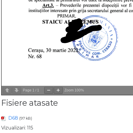
Page
1
/
1
Zoom
100%
Fisiere atasate
D68
(97 kB)
Vizualizari:
115