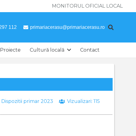
MONITORUL OFICIAL LOCAL
297 112
primariacerasu@primariacerasu.ro
Proiecte
Cultură locală
Contact
:
Dispozitii primar 2023
Vizualizari:
115