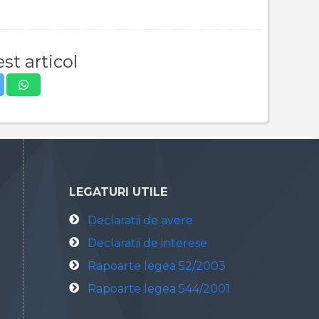
st articol
LEGATURI UTILE
Declaratii de avere
Declaratii de interese
Rapoarte legea 52/2003
Rapoarte legea 544/2001