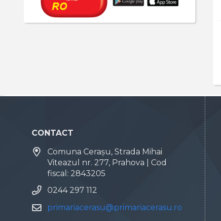
CONTACT
Comuna Cerașu, Strada Mihai
Viteazul nr. 277, Prahova | Cod
fiscal: 2843205
0244 297 112
primariacerasu@primariacerasu.ro