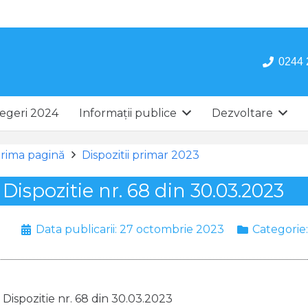
0244 
egeri 2024
Informații publice
Dezvoltare
rima pagină
Dispozitii primar 2023
Dispozitie nr. 68 din 30.03.2023
Data publicarii:
27 octombrie 2023
Categorie
Dispozitie nr. 68 din 30.03.2023