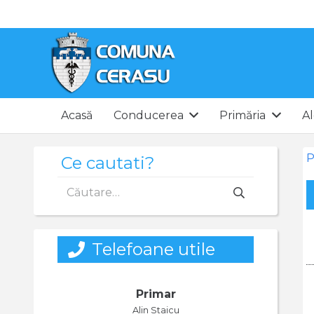
Acasă
Conducerea
Primăria
Al
P
Ce cautati?
Caută
după:
Telefoane utile
Primar
Alin Staicu