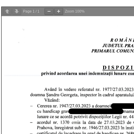
Page
1
/
1
Zoom
100%