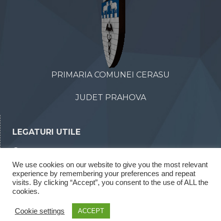
PRIMARIA COMUNEI CERASU
JUDET PRAHOVA
LEGATURI UTILE
Declaratii de avere
We use cookies on our website to give you the most relevant
Declaratii de interese
experience by remembering your preferences and repeat
Rapoarte legea 52/2003
visits. By clicking “Accept”, you consent to the use of ALL the
cookies.
Rapoarte legea 544/2001
Cookie settings
ACCEPT