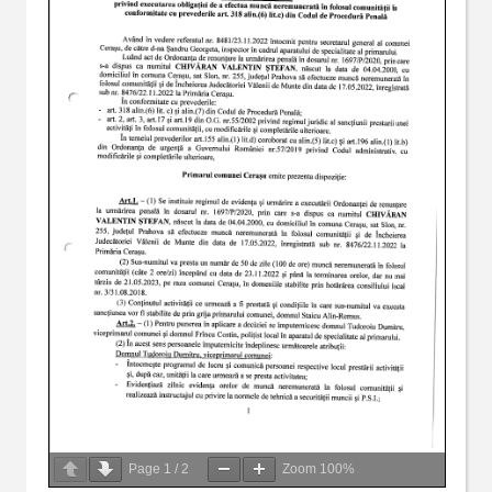
Page
1
/
2
Zoom
100%