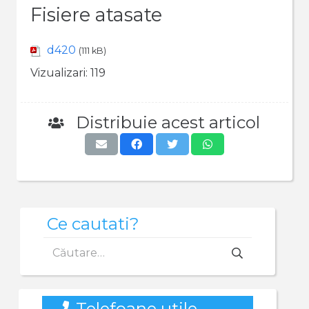
Fisiere atasate
d420
(111 kB)
Vizualizari:
119
Distribuie acest articol
Ce cautati?
Caută
după:
Telefoane utile