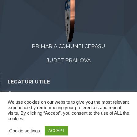
PRIMARIA COMUNEI CERASU
JUDET PRAHOVA
LEGATURI UTILE
Declaratii de avere
We use cookies on our website to give you the most relevant
Declaratii de interese
experience by remembering your preferences and repeat
Rapoarte legea 52/2003
visits. By clicking “Accept”, you consent to the use of ALL the
cookies.
Rapoarte legea 544/2001
Cookie settings
ACCEPT