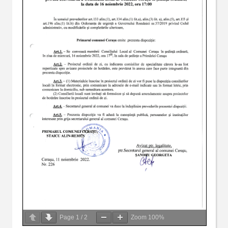
Page
1
/
2
Zoom
100%