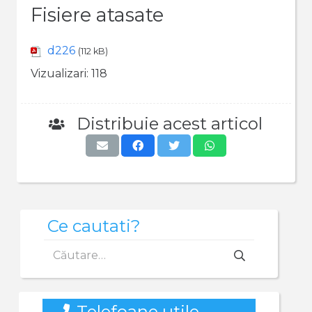
Fisiere atasate
d226
(112 kB)
Vizualizari:
118
Distribuie acest articol
Ce cautati?
Caută
după:
Telefoane utile