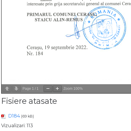
Page
1
/
1
Zoom
100%
Fisiere atasate
D184
(69 kB)
Vizualizari:
113