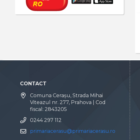
CONTACT
Comuna Cerașu, Strada Mihai
Viteazul nr. 277, Prahova | Cod
fiscal: 2843205
0244 297 112
primariacerasu@primariacerasu.ro