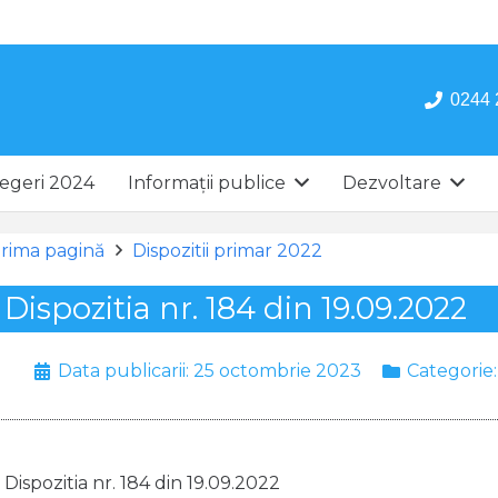
0244 
egeri 2024
Informații publice
Dezvoltare
rima pagină
Dispozitii primar 2022
Dispozitia nr. 184 din 19.09.2022
Data publicarii:
25 octombrie 2023
Categorie
Dispozitia nr. 184 din 19.09.2022