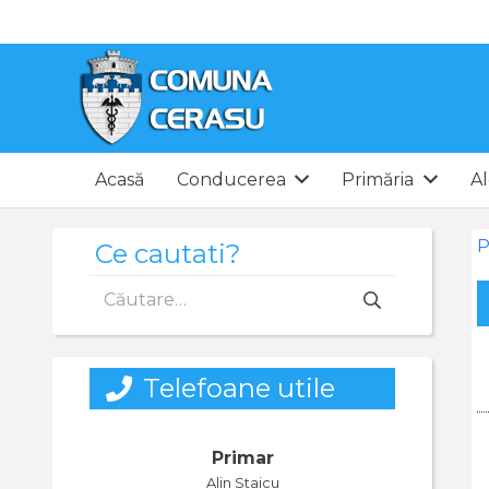
Acasă
Conducerea
Primăria
Al
P
Ce cautati?
Caută
după:
Telefoane utile
Primar
Alin Staicu