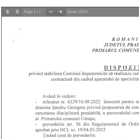
Page
1
/
1
Zoom
100%