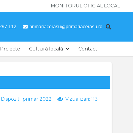
MONITORUL OFICIAL LOCAL
297 112
primariacerasu@primariacerasu.ro
Proiecte
Cultură locală
Contact
:
Dispozitii primar 2022
Vizualizari:
113