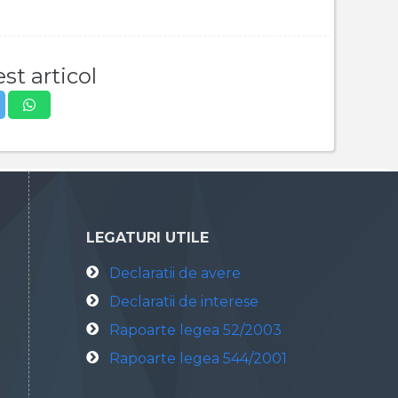
st articol
LEGATURI UTILE
Declaratii de avere
Declaratii de interese
Rapoarte legea 52/2003
Rapoarte legea 544/2001