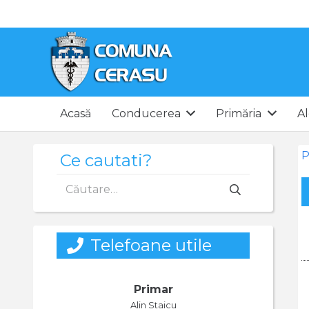
Acasă
Conducerea
Primăria
Al
P
Ce cautati?
Caută
după:
Telefoane utile
Primar
Alin Staicu