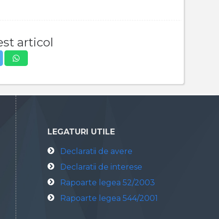
st articol
LEGATURI UTILE
Declaratii de avere
Declaratii de interese
Rapoarte legea 52/2003
Rapoarte legea 544/2001