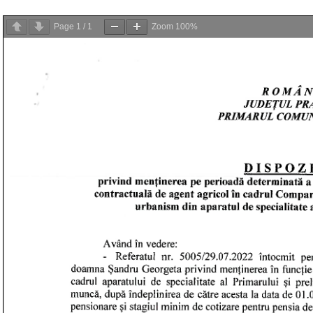
Page
1
/
1
Zoom
100%