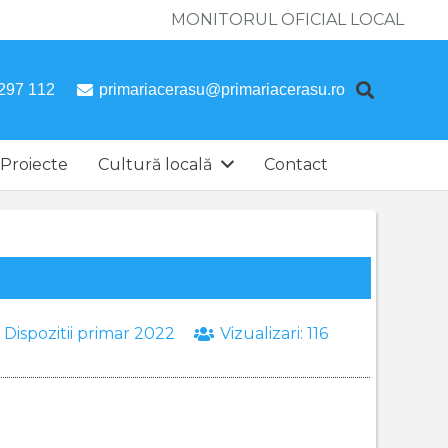
MONITORUL OFICIAL LOCAL
297 112
primariacerasu@primariacerasu.ro
Proiecte
Cultură locală
Contact
:
Dispozitii primar 2022
Vizualizari:
116