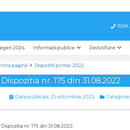
0244 
egeri 2024
Informații publice
Dezvoltare
rima pagină
Dispozitii primar 2022
Dispozitia nr. 175 din 31.08.2022
Data publicarii:
25 octombrie 2023
Categorie
Dispozitia nr. 175 din 31.08.2022