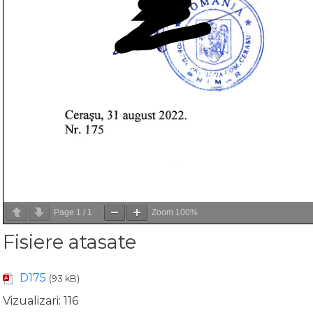
Page
1
/
1
Zoom
100%
Fisiere atasate
D175
(93 kB)
Vizualizari:
116