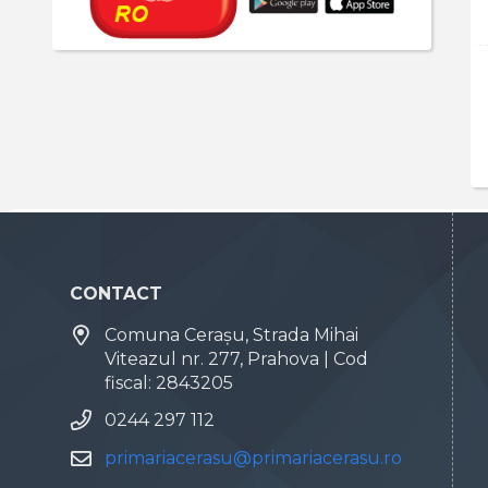
CONTACT
Comuna Cerașu, Strada Mihai
Viteazul nr. 277, Prahova | Cod
fiscal: 2843205
0244 297 112
primariacerasu@primariacerasu.ro