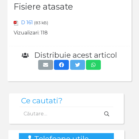
Fisiere atasate
D 161
(83 kB)
Vizualizari:
118
Distribuie acest articol
Ce cautati?
Caută
după:
Telefoane utile