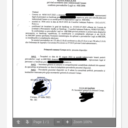
Page
1
/
1
Zoom
100%