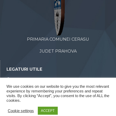
PRIMARIA COMUNEI CERASU
JUDET PRAHOVA
LEGATURI UTILE
Declaratii de avere
We use cookies on our website to give you the most relevant
Declaratii de interese
experience by remembering your preferences and repeat
Rapoarte legea 52/2003
visits. By clicking “Accept”, you consent to the use of ALL the
cookies.
Rapoarte legea 544/2001
Cookie settings
ACCEPT