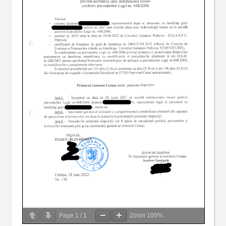
Page
1
/
1
Zoom
100%