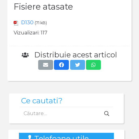
Fisiere atasate
D130
(71 kB)
Vizualizari:
117
Distribuie acest articol
Ce cautati?
Caută
după:
Telefoane utile