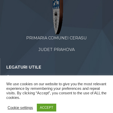
PRIMARIA COMUNEI CERASU
JUDET PRAHOVA
LEGATURI UTILE
Declaratii de avere
We use cookies on our website to give you the most relevant
Declaratii de interese
experience by remembering your preferences and repeat
visits. By clicking “Accept”, you consent to the use of ALL the
Rapoarte legea 52/2003
cookies.
Rapoarte legea 544/2001
Cookie settings
ACCEPT