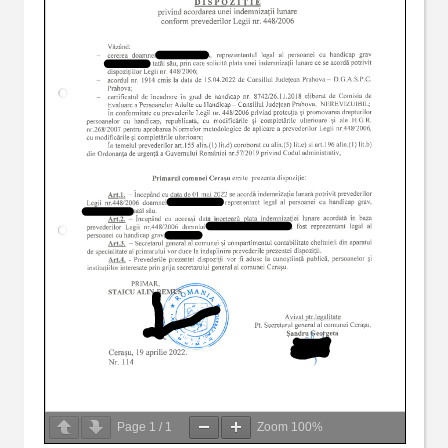
Page
1
/
1
Zoom
100%