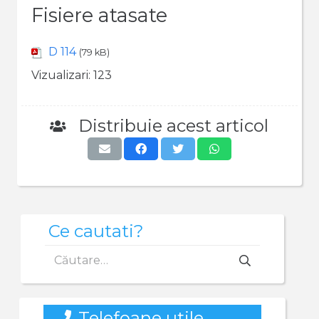
Fisiere atasate
D 114
(79 kB)
Vizualizari:
123
Distribuie acest articol
Ce cautati?
Caută
după:
Telefoane utile