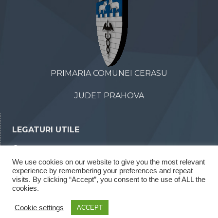
PRIMARIA COMUNEI CERASU
JUDET PRAHOVA
LEGATURI UTILE
Declaratii de avere
We use cookies on our website to give you the most relevant
Declaratii de interese
experience by remembering your preferences and repeat
visits. By clicking “Accept”, you consent to the use of ALL the
Rapoarte legea 52/2003
cookies.
Rapoarte legea 544/2001
Cookie settings
ACCEPT