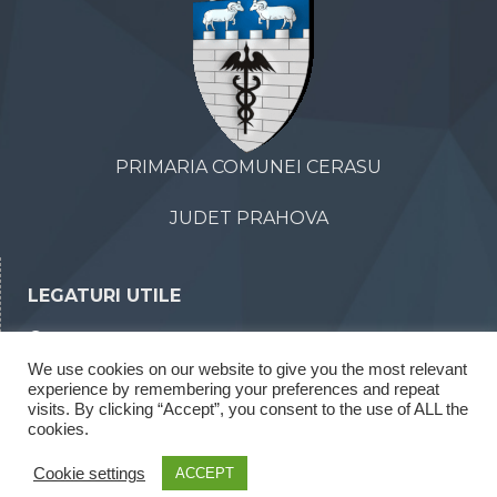
PRIMARIA COMUNEI CERASU
JUDET PRAHOVA
LEGATURI UTILE
Declaratii de avere
We use cookies on our website to give you the most relevant
Declaratii de interese
experience by remembering your preferences and repeat
visits. By clicking “Accept”, you consent to the use of ALL the
Rapoarte legea 52/2003
cookies.
Rapoarte legea 544/2001
Cookie settings
ACCEPT