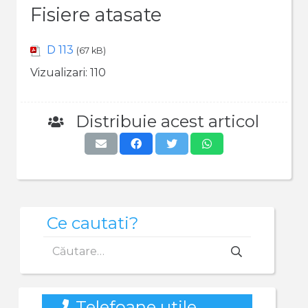
Fisiere atasate
D 113
(67 kB)
Vizualizari:
110
Distribuie acest articol
Ce cautati?
Caută
după:
Telefoane utile