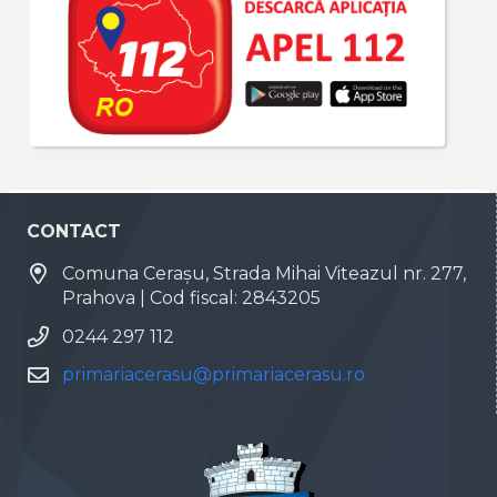
CONTACT
Comuna Cerașu, Strada Mihai Viteazul nr. 277,
Prahova | Cod fiscal: 2843205
0244 297 112
primariacerasu@primariacerasu.ro