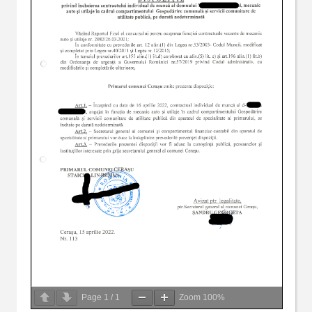
Page
1
/
1
Zoom
100%