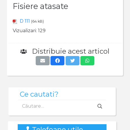
Fisiere atasate
D 111
(64 kB)
Vizualizari:
129
Distribuie acest articol
Ce cautati?
Caută
după:
Telefoane utile