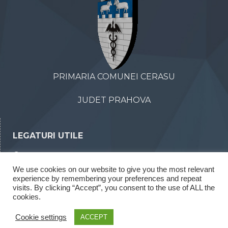
PRIMARIA COMUNEI CERASU
JUDET PRAHOVA
LEGATURI UTILE
Declaratii de avere
We use cookies on our website to give you the most relevant
Declaratii de interese
experience by remembering your preferences and repeat
visits. By clicking “Accept”, you consent to the use of ALL the
Rapoarte legea 52/2003
cookies.
Rapoarte legea 544/2001
Cookie settings
ACCEPT