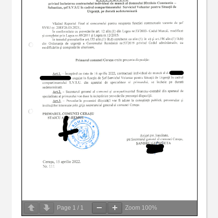
Page
1
/
1
Zoom
100%