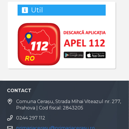
Util
CONTACT
Comuna Cerașu, Strada Mihai Viteazul nr. 277,
Prahova | Cod fiscal: 2843205
0244 297 112
primariacerasu@primariacerasu.ro