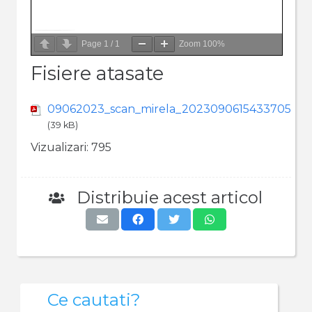
Page
1
/
1
Zoom
100%
Fisiere atasate
09062023_scan_mirela_2023090615433705
(39 kB)
Vizualizari:
795
Distribuie acest articol
Ce cautati?