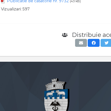
Publicatie de casatorie nr. 9732
(43 kB)
Vizualizari:
597
Distribuie ace