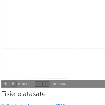
Page
1
/
1
Zoom
100%
Fisiere atasate