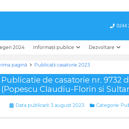
0244 
egeri 2024
Informații publice
Dezvoltare
rima pagină
Publicatii casatorie 2023
Publicatie de casatorie nr. 9732 
(Popescu Claudiu-Florin si Sulta
Data publicarii:
3 august 2023
Categorie:
Pub