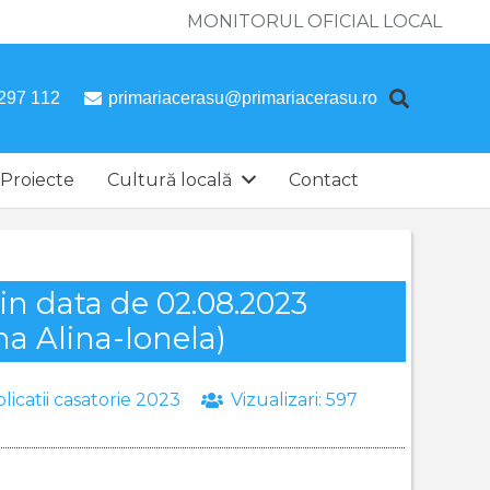
MONITORUL OFICIAL LOCAL
297 112
primariacerasu@primariacerasu.ro
Proiecte
Cultură locală
Contact
din data de 02.08.2023
na Alina-Ionela)
licatii casatorie 2023
Vizualizari:
597