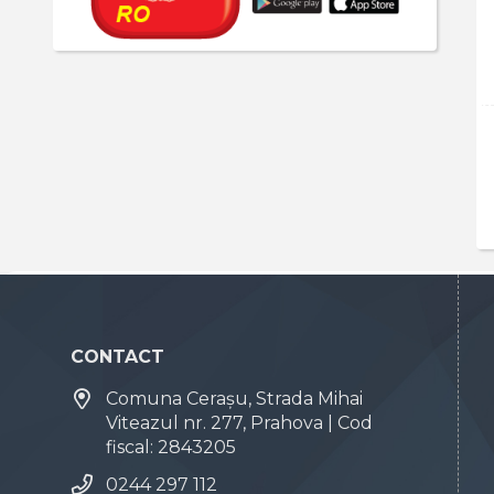
CONTACT
Comuna Cerașu, Strada Mihai
Viteazul nr. 277, Prahova | Cod
fiscal: 2843205
0244 297 112