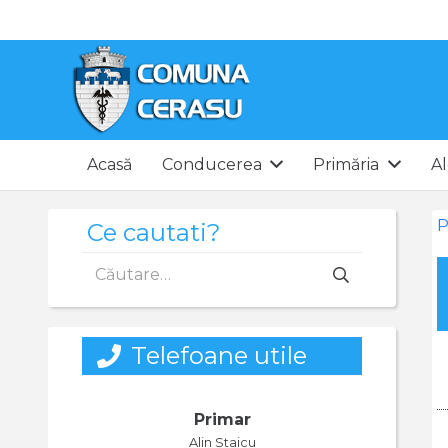
Acasă
Conducerea
Primăria
Al
P
Ce cautati?
Caută
după:
Telefoane utile
Primar
Alin Staicu