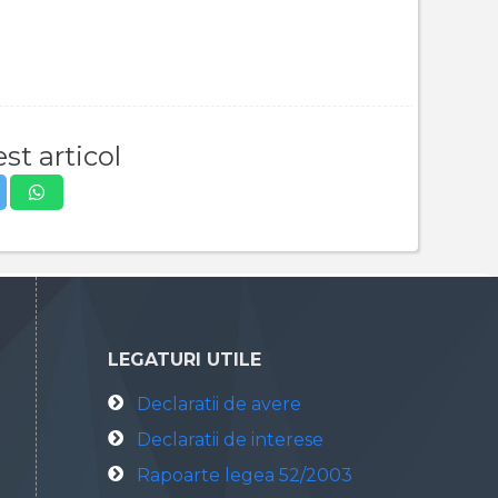
st articol
LEGATURI UTILE
Declaratii de avere
Declaratii de interese
Rapoarte legea 52/2003