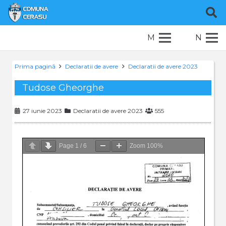
M
N
Prima pagină
Declaratii de avere
Declaratii de avere 2023
Tudose Gheorghe
27 iunie 2023
Declaratii de avere 2023
555
Page
1
/
6
Zoom
100%