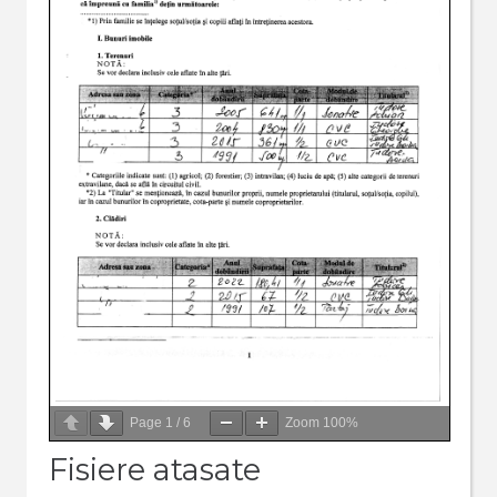
Page
1
/
6
Zoom
100%
Fisiere atasate