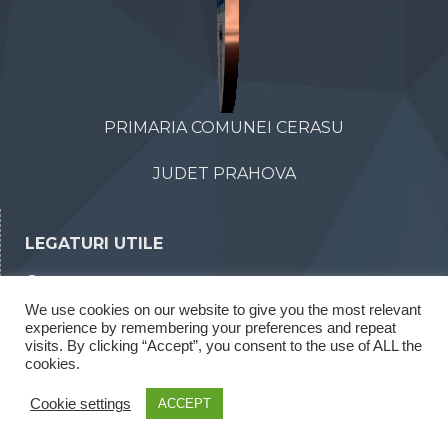
PRIMARIA COMUNEI CERASU
JUDET PRAHOVA
LEGATURI UTILE
Declaratii de avere
We use cookies on our website to give you the most relevant
Declaratii de interese
experience by remembering your preferences and repeat
Rapoarte legea 52/2003
visits. By clicking “Accept”, you consent to the use of ALL the
cookies.
Rapoarte legea 544/2001
Cookie settings
ACCEPT