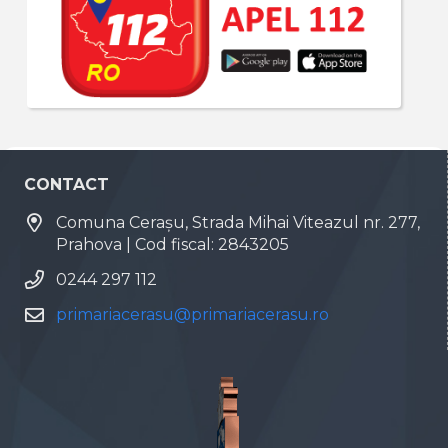
CONTACT
Comuna Cerașu, Strada Mihai Viteazul nr. 277,
Prahova | Cod fiscal: 2843205
0244 297 112
primariacerasu@primariacerasu.ro