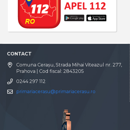
CONTACT
Comuna Cerașu, Strada Mihai Viteazul nr. 277,
Prahova | Cod fiscal: 2843205
0244 297 112
primariacerasu@primariacerasu.ro