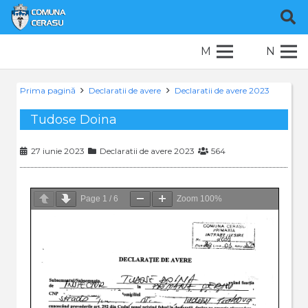
M
N
Prima pagină
Declaratii de avere
Declaratii de avere 2023
Tudose Doina
27 iunie 2023
Declaratii de avere 2023
564
Page
1
/
6
Zoom
100%