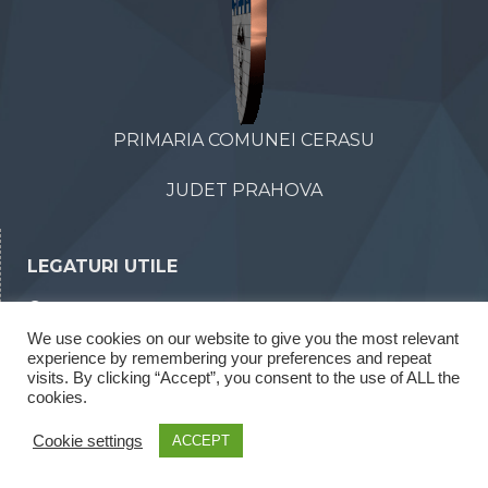
PRIMARIA COMUNEI CERASU
JUDET PRAHOVA
LEGATURI UTILE
Declaratii de avere
We use cookies on our website to give you the most relevant
Declaratii de interese
experience by remembering your preferences and repeat
Rapoarte legea 52/2003
visits. By clicking “Accept”, you consent to the use of ALL the
cookies.
Rapoarte legea 544/2001
Cookie settings
ACCEPT