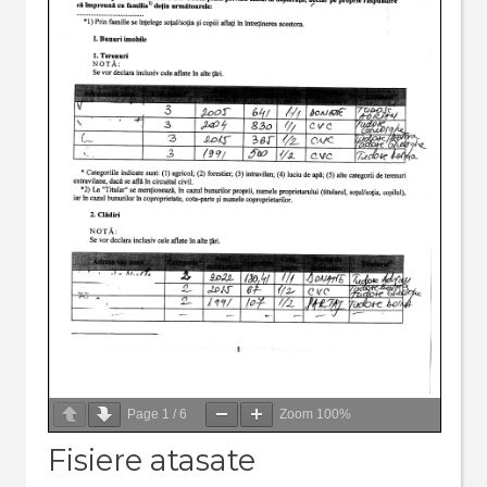
Page
1
/
6
Zoom
100%
Fisiere atasate