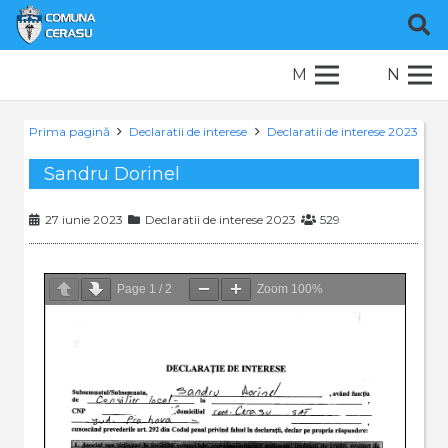
M
N
Prima pagină
Declaratii de interese
Declaratii de interese 2023
Sandru Dorinel
27 iunie 2023
Declaratii de interese 2023
529
Page
1
/
2
Zoom
100%