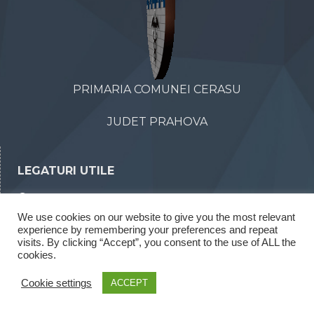
PRIMARIA COMUNEI CERASU
JUDET PRAHOVA
LEGATURI UTILE
Declaratii de avere
We use cookies on our website to give you the most relevant
Declaratii de interese
experience by remembering your preferences and repeat
Rapoarte legea 52/2003
visits. By clicking “Accept”, you consent to the use of ALL the
cookies.
Rapoarte legea 544/2001
Cookie settings
ACCEPT