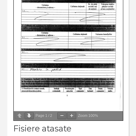
Page
1
/
2
Zoom
100%
Fisiere atasate