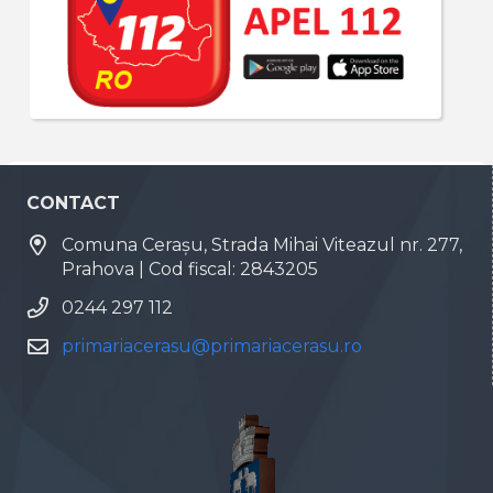
CONTACT
Comuna Cerașu, Strada Mihai Viteazul nr. 277,
Prahova | Cod fiscal: 2843205
0244 297 112
primariacerasu@primariacerasu.ro