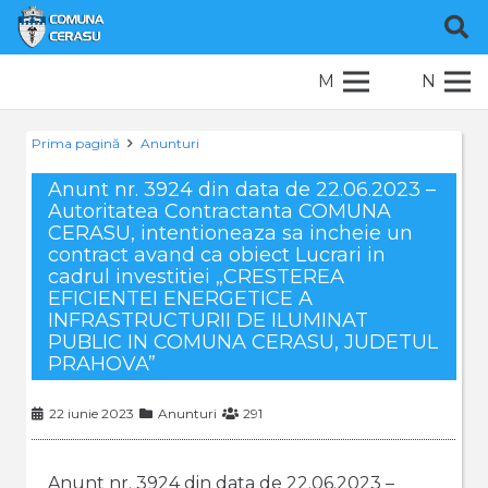
M
N
Prima pagină
Anunturi
Anunt nr. 3924 din data de 22.06.2023 –
Autoritatea Contractanta COMUNA
CERASU, intentioneaza sa incheie un
contract avand ca obiect Lucrari in
cadrul investitiei „CRESTEREA
EFICIENTEI ENERGETICE A
INFRASTRUCTURII DE ILUMINAT
PUBLIC IN COMUNA CERASU, JUDETUL
PRAHOVA”
22 iunie 2023
Anunturi
291
Anunt nr. 3924 din data de 22.06.2023 –